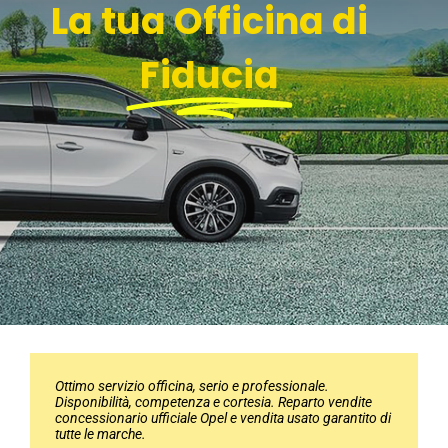
La tua Officina di
Fiducia
Ottimo servizio officina, serio e professionale.
Qualità e professionalità. Davide, per la parte officina, è il
Servizio buono e molto disponibili nel controllo della
Cordiali e precisi nei lavori.
Disponibilità, competenza e cortesia. Reparto vendite
nr 1.
macchina
concessionario ufficiale Opel e vendita usato garantito di
tutte le marche.