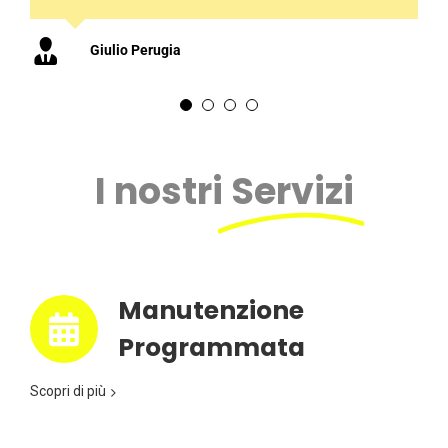
Fabio Fincato
Fabiola Viello
Massimo Salvagnini
,
Giulio Perugia
I nostri
Servizi
Manutenzione
Programmata
Scopri di più