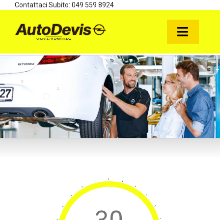
Salta
Contattaci Subito:
049 559 8924
al
contenuto
Toggl
Naviga
HOME
NUOVO
SERVICE
USATO
NEWS
CONTATTACI