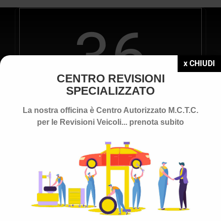
36
CENTRO REVISIONI
SPECIALIZZATO
ANNI DI ATTIVITA’
La nostra officina è Centro Autorizzato M.C.T.C.
per le Revisioni Veicoli... prenota subito
1000