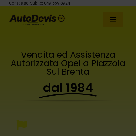
Salta
Contattaci Subito:
049 559 8924
al
contenuto
Toggl
Naviga
HOME
V
endita
ed A
ssistenza
NUOVO
Autorizzata Ope
l a Piazz
ola
Sul Brenta
SERVICE
dal 1984
USATO
NEWS
CONTATTACI